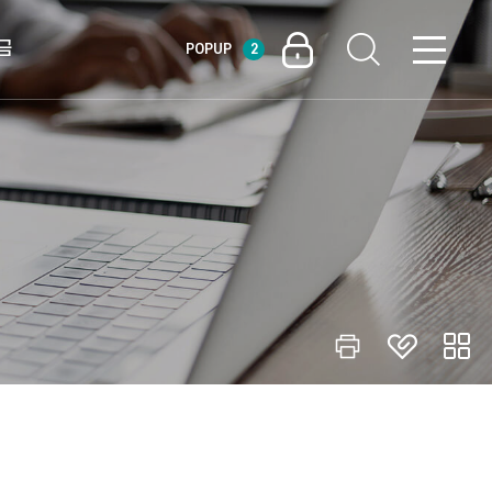
금
POPUP
2