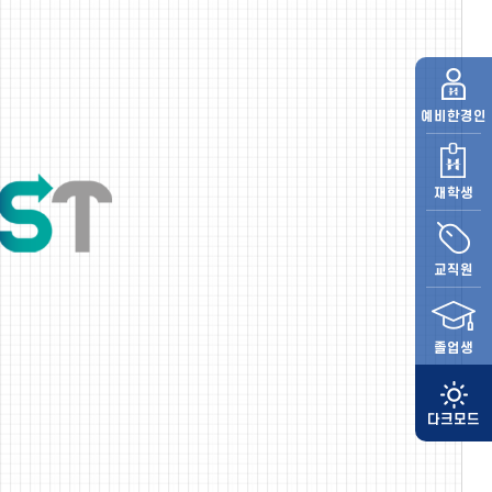
예비
한경인
재학생
교직원
졸업생