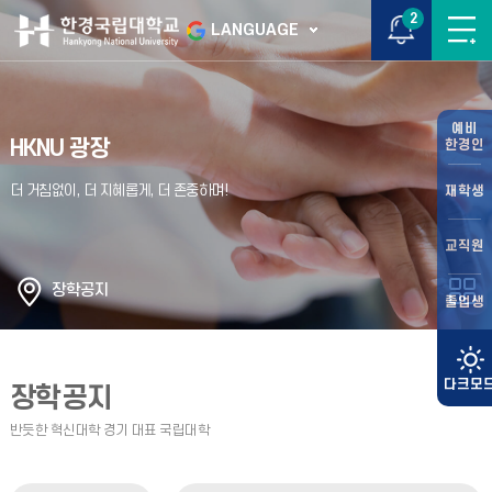
2
LANGUAGE
예비
HKNU 광장
한경인
재학생
교직원
장학공지
졸업생
장학공지