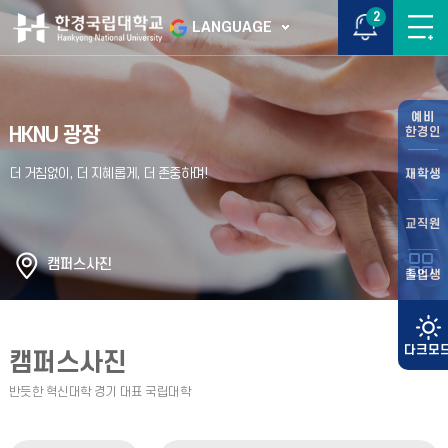
2
LANGUAGE
예비
HKNU 광장
한경인
재학생
교직원
캠퍼스사진
졸업생
캠퍼스사진