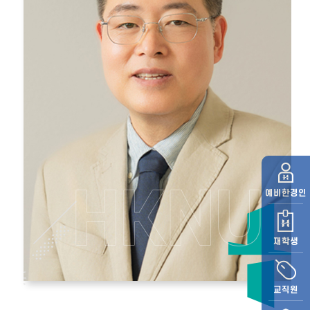
예비
한경인
재학생
교직원