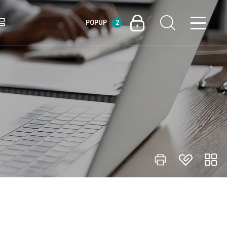
금
POPUP
2