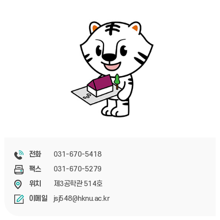
031-670-5418
전화
031-670-5279
팩스
제3공학관 514호
위치
jsj548@hknu.ac.kr
이메일