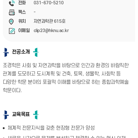
031-670-5210
전화
-
팩스
자연과학관 615호
위치
clip23@hknu.ac.kr
이메일
전공소개
조경학은 사회 및 자연과학을 바탕으로 인간과 환경의 바람직한
관계를 도모하고 도시계획 및 건축, 토목, 생물학, 사회학 등
다양한 학문 분야의 포괄적 이해를 바탕으로 하는 종합과학예술
학문이다.
교육목표
체계적 전문지식을 갖춘 현장형 전문가 양성