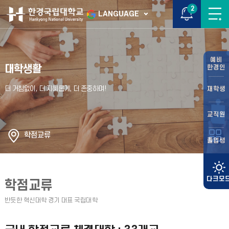
2
LANGUAGE
예비
대학생활
한경인
재학생
교직원
학점교류
졸업생
학점교류