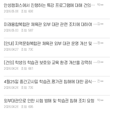
박**
안성캠퍼스에서 진행하는 특강 프로그램에 대해 건의드립니다
2026.05.08
606
김**
미래융합복합관 체육관 외부 대관 관련 조치에 대하여 감사드립니다.
2026.05.03
587
정**
[안내] 지역문화복합관 체육관 외부 대관 운영 개선 및 대관 제한 안내
2026.04.27
730
이**
[건의] 학생의 학습권 보호와 교육 환경 개선을 강력히 촉구합니다
2026.04.26
661
진**
4월25일 중간고사일 학습권,평가권 침해에 대한 공식적인 사과 요구 합니다.
2026.04.26
739
박**
외부대관으로 인한 시험 방해 및 학습권 침해 조치 요청
2026.04.26
695