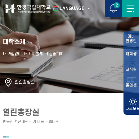
2
LANGUAGE
예비
대학소개
한경인
재학생
교직원
열린총장실
졸업생
열린총장실