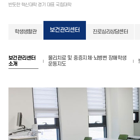
보건관리센터
학생생활관
진로심리상담센터
보건관리센터
물리치료 및 중증지체·뇌병변 장애학생
소개
운동지도