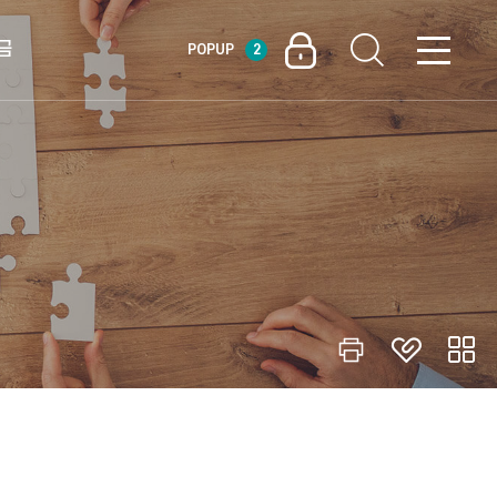
금
POPUP
2