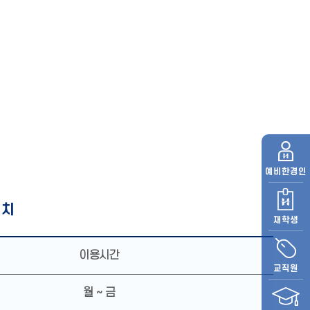
예비
한경인
위치
재학생
이용시간
교직원
월 ~ 금