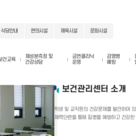
식당안내
편의시설
체육시설
문화시설
체성분측정 및
금연클리닉
감염병
보건교육
건강상담
운영
예방
보건관리센터 소개
학생 및 교직원의 건강문제를 발견하여 의
체력단련을 통해 질병을 예방하고 건강한 