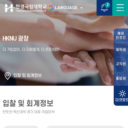
2
LANGUAGE
예비
HKNU 광장
한경인
재학생
교직원
입찰 및 회계정보
졸업생
입찰 및 회계정보