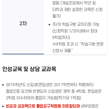
없음 (개설전공에서 학년 및
타학과 제한 설정한 과목은 신청
불가)
2차
주/야 학습구분 교차지원 가능
(신청학점 1/2이내에서 최대
9학점까지)
※9학점 초과 시 “학습구분 변경
신청서 제출”
인성교육 및 상담 교과목
2015학년도 신입생(편입생은 2017학번부터 적용)부터
졸업인증 요건에 반영되어 신입생은 재학 중 4학점, 편입생은
2학점 이수하여야 졸업이 가능함(학기당 1학점)
비교과 교과목으로 졸업요구학점에 미포함되며
세부운영은