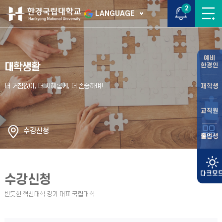
2
LANGUAGE
예비
대학생활
한경인
재학생
교직원
수강신청
졸업생
수강신청