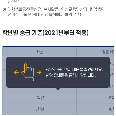
제한함
대학생활과진로설정, 봉사활동, 인성교육및상담, 편입생의
선이수 과목은 최대 신청학점에서 예외로 함
학년별 승급 기준(2021년부터 적용)
학년
경과 학기
1학년
2학
2학년
4학
3학년
6학
4학년
8학
5학년
10