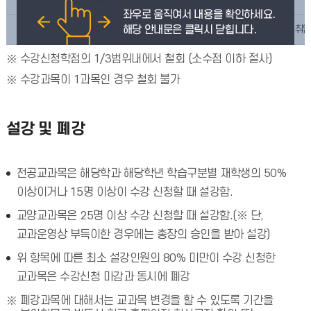
2차
취업
수강신청학점의 1/3범위내에서 철회 (소수점 이하 절사)
수강과목이 1과목인 경우 철회 불가
설강 및 폐강
전공교과목은 해당학과 해당학년 학습구분별 재학생의 50%
이상이거나 15명 이상이 수강 신청할 때 설강함.
교양교과목은 25명 이상 수강 신청할 때 설강함.(※ 단,
교과운영상 부득이한 경우에는 총장의 승인을 받아 설강)
위 항목에 따른 최소 설강인원의 80% 미만이 수강 신청한
교과목은 수강신청 마감과 동시에 폐강
폐강과목에 대해서는 교과목 변경을 할 수 있도록 기간을