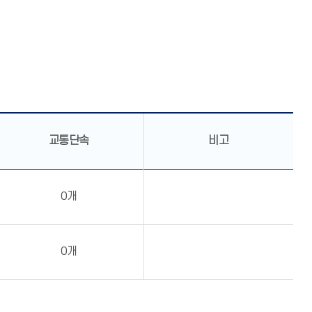
교통단속
비고
0개
0개