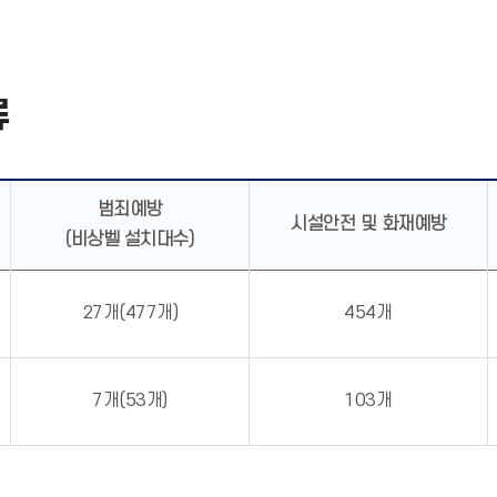
류
범죄예방
시설안전 및 화재예방
(비상벨 설치대수)
27개(477개)
454개
7개(53개)
103개