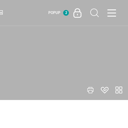
금
POPUP
2