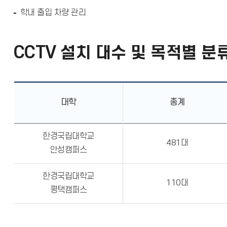
학내 출입 차량 관리
CCTV 설치 대수 및 목적별 분
대학
총계
한경국립대학교
481대
안성캠퍼스
한경국립대학교
110대
평택캠퍼스