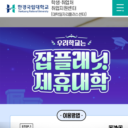
학생·취업처
취업지원센터
(대학일자리플러스센터)
한경국립대학교
학생·취업처 취업지원센터
하루간 그만보기
0
2
0
2