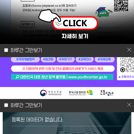
취업공지(프로그램)
추천채용
2026.08.07
[외부프로그램]
[가톨릭대학교]가톨릭대학교 대학일자리플러스센터와 함께하는 취업스쿨 프로그램 홍보
2026.08.07
[외부프로그램]
[평택대학교]졸업생 특화 프로그램-온라인 현직자 멘토링
하루간 그만보기
2026.08.07
[외부프로그램]
[국민연금공단]2026년 AI 활용 기초 연금 홍보 콘텐츠 공모전 홍보
2026.08.06
[추천채용]
(주)금화피앤에스] 육가공 생산관리 및 현장 운영 관리자 추천채용 (초보자/신입 환영)
프로그램 일정
하루간 그만보기
등록된 데이터가 없습니다.