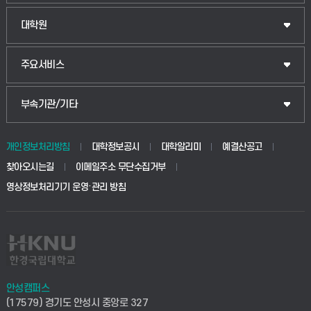
법경영학부
일반대학원
대학원
웰니스산업융합학부
산업대학원
입학안내
주요서비스
식물자원조경학부
공공정책대학원
웹메일
중앙도서관
부속기관/기타
동물생명융합학부
경영대학원
학사시스템(학부)
학생생활관(안성)
개인정보처리방침
대학정보공시
대학알리미
예결산공고
생명공학부
찾아오시는길
이메일주소 무단수집거부
교육대학원
학사시스템(전문학사 및 전공심화)
학생생활관(평택)
영상정보처리기기 운영·관리 방침
건설환경공학부
사이버캠퍼스(학부)
발전기금
사회안전시스템공학부
사이버캠퍼스(전문학사 및 전공심화)
산학협력단
식품생명화학공학부
시설바로처리서비스
취업지원센터
안성캠퍼스
(17579) 경기도 안성시 중앙로 327
컴퓨터응용수학부