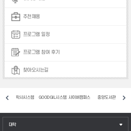
추천채용
프로그램 일정
프로그램 참여 후기
찾아오시는길
일
학사시스템
GOODGIL시스템
사이버캠퍼스
중앙도서관
장애
인문융합공공인재학부
대학