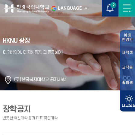
2
LANGUAGE
예비
HKNU 광장
한경인
재학생
교직원
(구)한국복지대학교 공지사항
졸업생
장학공지