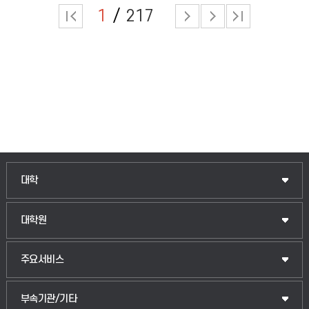
1
217
인문융합공공인재학부
대학
법경영학부
일반대학원
대학원
웰니스산업융합학부
산업대학원
입학안내
주요서비스
식물자원조경학부
공공정책대학원
웹메일
중앙도서관
부속기관/기타