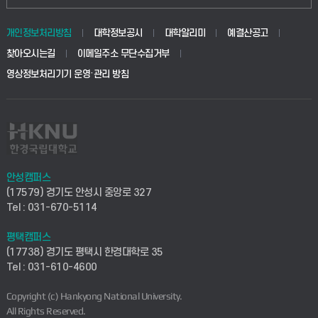
동물생명융합학부
경영대학원
학사시스템(학부)
학생생활관(안성)
개인정보처리방침
대학정보공시
대학알리미
예결산공고
생명공학부
찾아오시는길
이메일주소 무단수집거부
교육대학원
학사시스템(전문학사 및 전공심화)
학생생활관(평택)
영상정보처리기기 운영·관리 방침
건설환경공학부
사이버캠퍼스(학부)
발전기금
사회안전시스템공학부
사이버캠퍼스(전문학사 및 전공심화)
산학협력단
식품생명화학공학부
시설바로처리서비스
취업지원센터
안성캠퍼스
(17579) 경기도 안성시 중앙로 327
컴퓨터응용수학부
연구실안전관리시스템
Tel : 031-670-5114
창업지원센터
ICT로봇기계공학부
평택캠퍼스
산학연구관리시스템
현장실습지원센터
(17738) 경기도 평택시 한경대학로 35
Tel : 031-610-4600
전자전기공학부
찾아오시는길(안성)
평생교육원
Copyright (c) Hankyong National University.
디자인건축융합학부
All Rights Reserved.
찾아오시는길(평택)