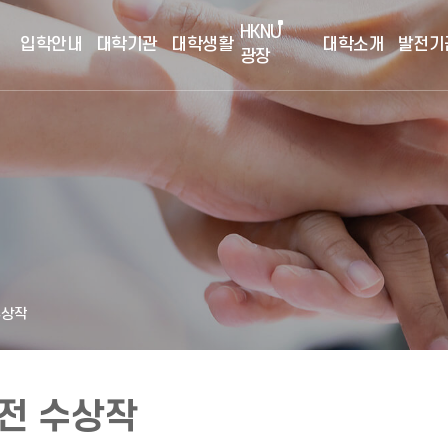
HKNU
입학안내
대학기관
대학생활
대학소개
발전기
광장
수상작
모전 수상작