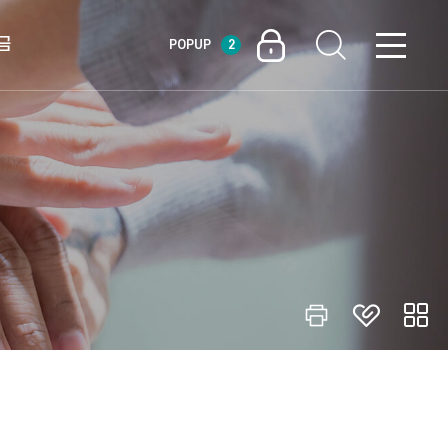
금
POPUP
2