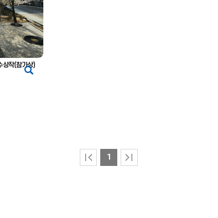
수상작(참가상)
1