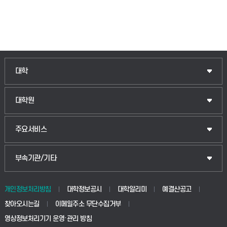
인문융합공공인재학부
대학
법경영학부
일반대학원
대학원
웰니스산업융합학부
산업대학원
입학안내
주요서비스
식물자원조경학부
공공정책대학원
웹메일
중앙도서관
부속기관/기타
동물생명융합학부
경영대학원
학사시스템(학부)
학생생활관(안성)
개인정보처리방침
대학정보공시
대학알리미
예결산공고
생명공학부
찾아오시는길
이메일주소 무단수집거부
교육대학원
학사시스템(전문학사 및 전공심화)
학생생활관(평택)
영상정보처리기기 운영·관리 방침